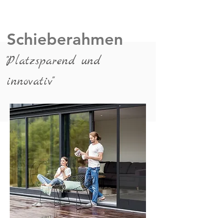
Schieberahmen
"Platzsparend und
inno
vativ"