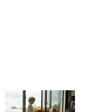
"In Ruhe schlafen und
leben"
Im Sommer, wenn die warmen Abende
locken, ist nichts ärgerlicher als
unerwünschter Besuch von Insekten.
Fliegen, Mücken und Wespen aber auch
Pollen können die Ruhe in deinem
Zuhause stören und sogar
gesundheitliche Probleme verursachen.
Mit unserem überaus hochwertigen
Insektenschutz kannst Du endlich wieder
ruhig schlafen und Deine Abende
ungestört genießen.