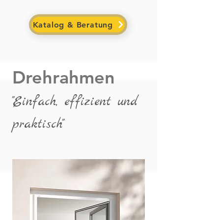
Katalog & Beratung
Drehrahmen
"Einfach, effizient
und
praktisch
"