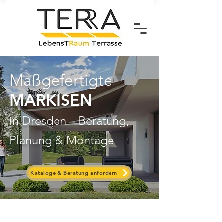
Maßgefertigte
MARKISEN
in Dresden – Beratung,
Planung & Montage
Kataloge & Beratung anfordern