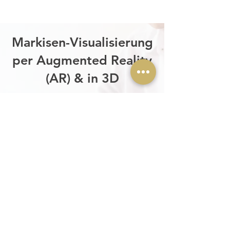
Markisen-Visualisierung
per Augmented Reality
(AR) & in 3D
Du möchtest wissen, wie Deine
neue Markise am Haus wirkt,
bevor Du investierst? Mit
unserer AR-Visualisierung vor
Ort siehst Du Deine zukünftige
Markise realitätsnah – auf dem
Tablet an Deiner Fassade
dargestellt. Keine
Standardbilder, keine vagen
Skizzen, sondern eine konkrete