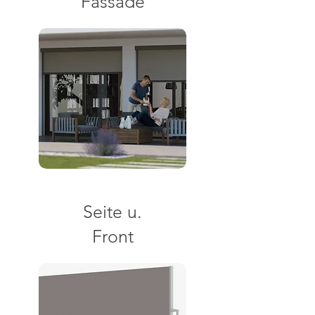
Fassade
Seite u.
Front