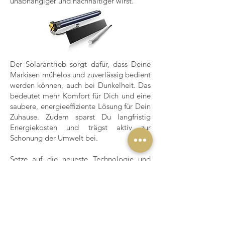
unabhängiger und nachhaltiger wirst.
Der Solarantrieb sorgt dafür, dass Deine
Markisen mühelos und zuverlässig bedient
werden können, auch bei Dunkelheit. Das
bedeutet mehr Komfort für Dich und eine
saubere, energieeffiziente Lösung für Dein
Zuhause. Zudem sparst Du langfristig
Energiekosten und trägst aktiv zur
Schonung der Umwelt bei.
Setze auf die neueste Technologie und
gestalte Dein Zuhause moderner und
nachhaltiger. Erlebe, wie einfach es sein
kann, Deine Markisen komfortabel und
umweltschonend zu steuern – ganz ohne
lästigen Kabelsalat oder hohe
Stromrechnungen. Mit dem Solarmotor